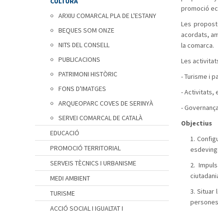
CULTURA
promoció ec
ARXIU COMARCAL PLA DE L'ESTANY
Les proposte
BEQUES SOM ONZE
acordats, am
NITS DEL CONSELL
la comarca.
PUBLICACIONS
Les activita
PATRIMONI HISTÒRIC
- Turisme i pa
FONS D'IMATGES
- Activitats,
ARQUEOPARC COVES DE SERINYÀ
- Governança
SERVEI COMARCAL DE CATALÀ
Objectius
EDUCACIÓ
1. Config
PROMOCIÓ TERRITORIAL
esdevingu
SERVEIS TÈCNICS I URBANISME
2. Impul
ciutadania
MEDI AMBIENT
3. Situar
TURISME
persones,
ACCIÓ SOCIAL I IGUALTAT I