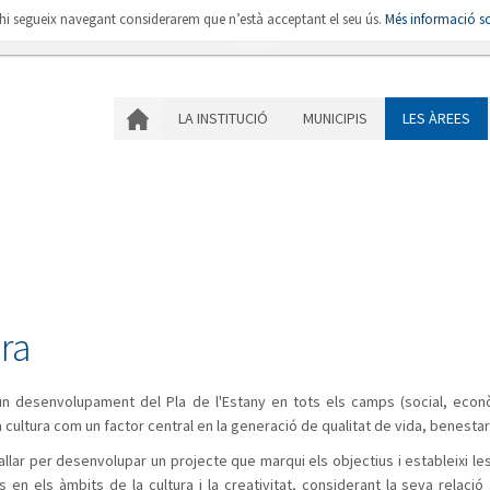
i hi segueix navegant considerarem que n’està acceptant el seu ús.
Més informació so
LA INSTITUCIÓ
MU
LA INSTITUCIÓ
MUNICIPIS
LES ÀREES
ra
un desenvolupament del Pla de l'Estany en tots els camps (social, econòm
 cultura com un factor central en la generació de qualitat de vida, benestar i 
allar per desenvolupar un projecte que marqui els objectius i estableixi les
 en els àmbits de la cultura i la creativitat, considerant la seva relació 