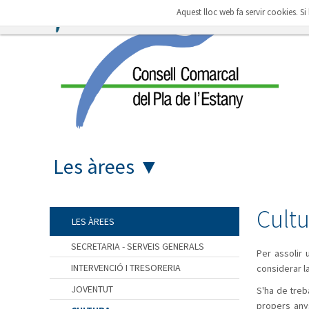
Aquest lloc web fa servir cookies. S
Les àrees
▼
Cultu
LES ÀREES
SECRETARIA - SERVEIS GENERALS
Per assolir 
INTERVENCIÓ I TRESORERIA
considerar la
JOVENTUT
S'ha de treb
propers anys