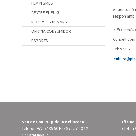
FEMINISMES
Aquests són 
CENTRE EL PUIG
respon amb in
RECURSOS HUMANS
>
Per a més 
OFICINA CONSUMIDOR
Consell Coma
ESPORTS
Tel: 9725735
cultura@pla
Seu de Can Puig de la Bellacasa
Oficina
Telèfon
972 57 35 50
Fax 972 57 50 12
Telèfon
C/ Catalunya, 48