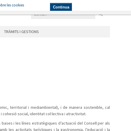
bre les cookies
NICIPIS
LES ÀREES
TRÀMITS I GESTIONS
Continua
TRÀMITS I GESTIONS
ic, territorial i mediambiental), i de manera sostenible, cal
cohesió social, identitat col·lectiva i atractivitat.
 bases i les línies estratègiques d’actuació del Consell per als
amb les activitats turístiques i la gastronomia, l’educació i la