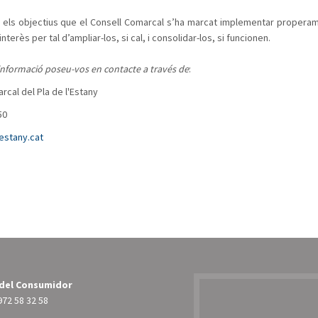
els objectius que el Consell Comarcal s’ha marcat implementar properame
terès per tal d’ampliar-los, si cal, i consolidar-los, si funcionen.
informació poseu-vos en contacte a través de
:
rcal del Pla de l'Estany
50
estany.cat
 del Consumidor
972 58 32 58