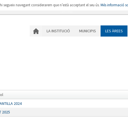
i hi segueix navegant considerarem que n’està acceptant el seu ús.
Més informació so
LA INSTITUCIÓ
MU
LA INSTITUCIÓ
MUNICIPIS
LES ÀREES
tol
ANTILLA 2024
T 2025