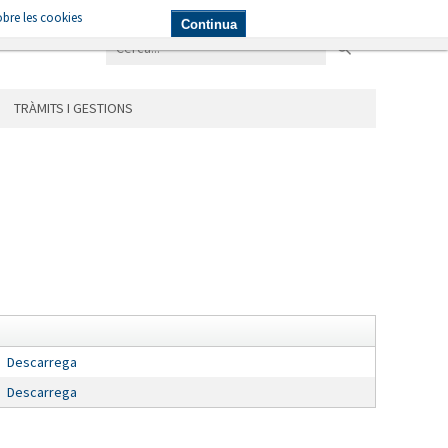
bre les cookies
NICIPIS
LES ÀREES
TRÀMITS I GESTIONS
Continua
TRÀMITS I GESTIONS
Descarrega
Descarrega