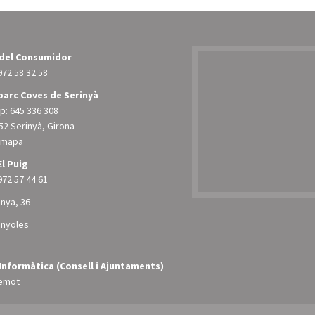
 del Consumidor
972 58 32 58
arc Coves de Serinyà
: 645 336 308
52 Serinyà, Girona
l mapa
El Puig
972 57 44 61
unya, 36
anyoles
Informàtica (Consell i Ajuntaments)
emot