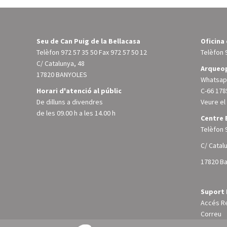
Seu de Can Puig de la Bellacasa
Oficina
Telèfon
972 57 35 50
Fax 972 57 50 12
Telèfon
C/ Catalunya, 48
Arqueop
17820 BANYOLES
Whatsapp
Horari d'atenció al públic
C-66 178
De dilluns a divendres
Veure e
de les 09.00 h a les 14.00 h
Centre 
Telèfon
C/ Catal
17820 B
Suport 
Accés R
Correu