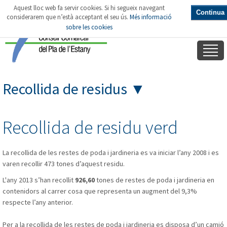
Aquest lloc web fa servir cookies. Si hi segueix navegant
Continua
considerarem que n’està acceptant el seu ús.
Més informació
sobre les cookies
Recollida de residus
▼
Recollida de residu verd
La recollida de les restes de poda i jardineria es va iniciar l’any 2008 i es
varen recollir 473 tones d’aquest residu.
L'any 2013 s’han recollit
926,60
tones de restes de poda i jardineria en
contenidors al carrer cosa que representa un augment del 9,3%
respecte l’any anterior.
Per a la recollida de les restes de poda i jardineria es disposa d’un camió