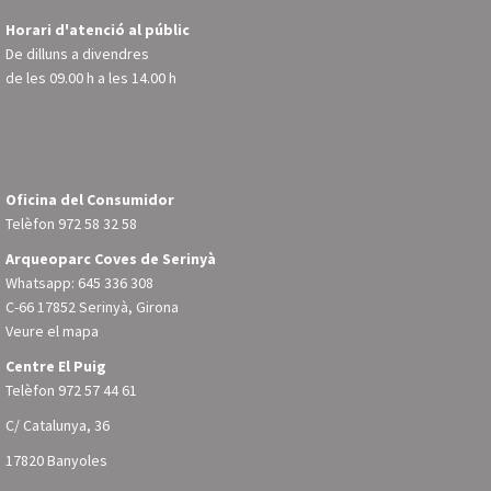
Horari d'atenció al públic
De dilluns a divendres
de les 09.00 h a les 14.00 h
Oficina del Consumidor
Telèfon
972 58 32 58
Arqueoparc Coves de Serinyà
Whatsapp: 645 336 308
C-66 17852 Serinyà, Girona
Veure el mapa
Centre El Puig
Telèfon
972 57 44 61
C/ Catalunya, 36
17820 Banyoles