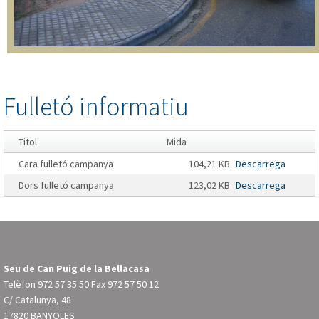
Fulletó informatiu
Titol
Mida
Cara fulletó campanya
104,21 KB
Descarrega
Dors fulletó campanya
123,02 KB
Descarrega
Seu de Can Puig de la Bellacasa
Telèfon
972 57 35 50
Fax 972 57 50 12
C/ Catalunya, 48
17820 BANYOLES