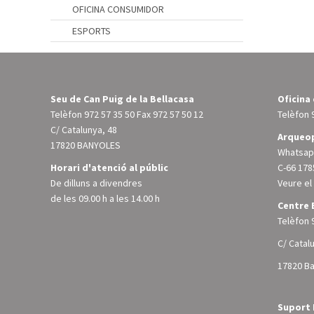
OFICINA CONSUMIDOR
ESPORTS
Seu de Can Puig de la Bellacasa
Oficina
Telèfon
972 57 35 50
Fax 972 57 50 12
Telèfon
C/ Catalunya, 48
Arqueop
17820 BANYOLES
Whatsapp
Horari d'atenció al públic
C-66 178
De dilluns a divendres
Veure e
de les 09.00 h a les 14.00 h
Centre 
Telèfon
C/ Catal
17820 B
Suport 