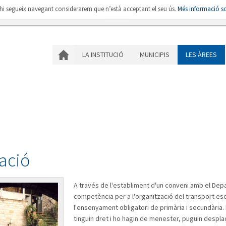
i hi segueix navegant considerarem que n’està acceptant el seu ús.
Més informació so
LA INSTITUCIÓ
MU
LA INSTITUCIÓ
MUNICIPIS
LES ÀREES
ació
A través de l'establiment d'un conveni amb el De
competència per a l'organització del transport es
l'ensenyament obligatori de primària i secundària.
tinguin dret i ho hagin de menester, puguin desplaç