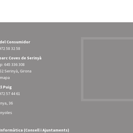
 del Consumidor
972 58 32 58
arc Coves de Serinyà
: 645 336 308
52 Serinyà, Girona
l mapa
El Puig
972 57 44 61
unya, 36
anyoles
Informàtica (Consell i Ajuntaments)