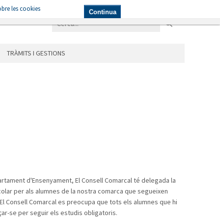
bre les cookies
NICIPIS
LES ÀREES
TRÀMITS I GESTIONS
Continua
TRÀMITS I GESTIONS
partament d'Ensenyament, El Consell Comarcal té delegada la
colar per als alumnes de la nostra comarca que segueixen
 El Consell Comarcal es preocupa que tots els alumnes que hi
ar-se per seguir els estudis obligatoris.