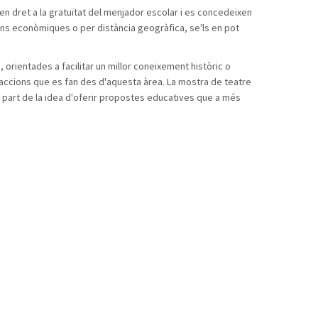
 dret a la gratuïtat del menjador escolar i es concedeixen
aons econòmiques o per distància geogràfica, se'ls en pot
 orientades a facilitar un millor coneixement històric o
es accions que es fan des d'aquesta àrea. La mostra de teatre
 part de la idea d'oferir propostes educatives que a més