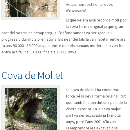
Actualment està en procés
d'excavació.
El que veiem avui recorda molt poc
la seva forma original ja que gran
part del sostre ha desaparegut. L'esfondrament va ser gradual i
progressiu durant la prehistòria. Els neandertals la van habitar entre ara
fa uns 90.000 i 39.000 anys, mentre que els humans moderns ho van fer
entre ara fa uns 39.000 i fins als 16.000 anys.
Cova de Mollet
La cova de Mollet ha conservat
força bé la seva forma original, tot i
que també ha perdut una part de la
visera exterior. En la seva major
part va ser excavada ja fa molts
anys, però l'any 2001 s'hi van
reemprendre les excavacions