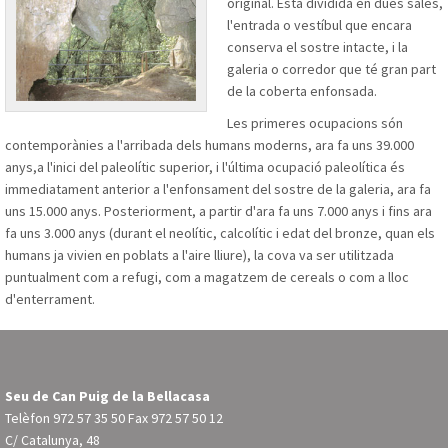
original. Està dividida en dues sales,
l'entrada o vestíbul que encara
conserva el sostre intacte, i la
galeria o corredor que té gran part
de la coberta enfonsada.
Les primeres ocupacions són
contemporànies a l'arribada dels humans moderns, ara fa uns 39.000
anys,a l'inici del paleolític superior, i l'última ocupació paleolítica és
immediatament anterior a l'enfonsament del sostre de la galeria, ara fa
uns 15.000 anys. Posteriorment, a partir d'ara fa uns 7.000 anys i fins ara
fa uns 3.000 anys (durant el neolític, calcolític i edat del bronze, quan els
humans ja vivien en poblats a l'aire lliure), la cova va ser utilitzada
puntualment com a refugi, com a magatzem de cereals o com a lloc
d'enterrament.
Seu de Can Puig de la Bellacasa
Telèfon
972 57 35 50
Fax 972 57 50 12
C/ Catalunya, 48