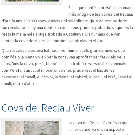
És la que conté la presència humana
més antiga de les coves del Reclau,
d'ara fa uns 200.000 anys, a inicis del paleolític mitjà. A aquest període
tan reculat pertany una dent d'un dels seus primers pobladors i que és la
resta humana més antiga trobada a Catalunya. Els humans que van
habitar la cova de Mollet ja coneixien i controlaven el foc.
Quan la cova no estava habitada per humans, els gran carnívors, que
com l'ós o la hiena vivien per la zona, van aprofitar per fer-hi els seus
caus. Dins la cova, però, també s'hi han trobat restes d'altres animals
com l'elefant antic, el rinoceront de les praderies, el linx de les
cavernes, el cavall, el cérvol, la daina, el cabirol, el brau, el bisó, l'ase i el
conill, entre d'altres.
Cova del Reclau Viver
La cova del Reclau Viver és la que
millor conserva el seu aspecte