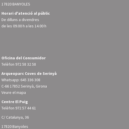
17820 BANYOLES
Horari d'atenció al públic
De dilluns a divendres
de les 09.00 h a les 14.00 h
Oficina del Consumidor
Telèfon
972 58 32 58
Arqueoparc Coves de Serinyà
Whatsapp: 645 336 308
C-66 17852 Serinyà, Girona
Veure el mapa
Centre El Puig
Telèfon
972 57 44 61
C/ Catalunya, 36
17820 Banyoles