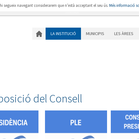
i hi segueix navegant considerarem que n’està acceptant el seu ús.
Més informació so
LA INSTITUCIÓ
MU
LA INSTITUCIÓ
MUNICIPIS
LES ÀREES
osició del Consell