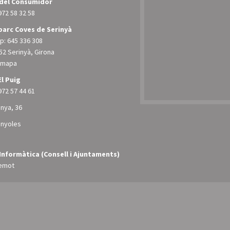
 del Consumidor
972 58 32 58
arc Coves de Serinyà
: 645 336 308
52 Serinyà, Girona
l mapa
El Puig
972 57 44 61
unya, 36
anyoles
Informàtica (Consell i Ajuntaments)
emot