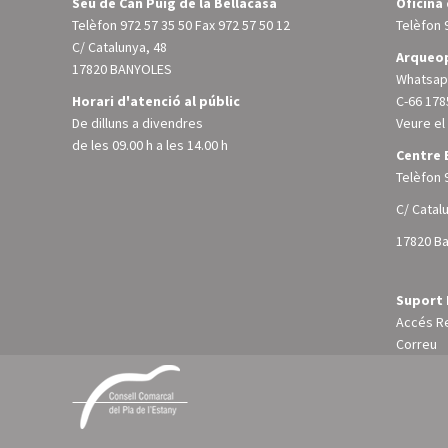
Seu de Can Puig de la Bellacasa
Oficina
Telèfon
972 57 35 50
Fax 972 57 50 12
Telèfon
C/ Catalunya, 48
Arqueop
17820 BANYOLES
Whatsapp
Horari d'atenció al públic
C-66 178
De dilluns a divendres
Veure e
de les 09.00 h a les 14.00 h
Centre 
Telèfon
C/ Catal
17820 B
Suport 
Accés R
Correu