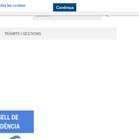
bre les cookies
NICIPIS
LES ÀREES
TRÀMITS I GESTIONS
Continua
TRÀMITS I GESTIONS